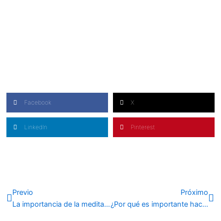
Facebook
X
LinkedIn
Pinterest
Ant
Si
Previo
Próximo
La importancia de la meditación en tiempos difíciles
¿Por qué es importante hacer una escapada a la naturaleza con los abuelos?