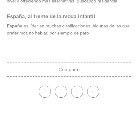
nivel y ofreciendo más alternativas. Buscando residencia
España, al frente de la moda infantil
España
es líder en muchas clasificaciones. Algunas de las que
preferimos no hablar, por ejemplo de paro
Comparte
F
X
I
L
a
-
n
i
c
t
s
n
e
w
t
k
b
i
a
e
o
t
g
d
o
t
r
i
k
e
a
n
r
m