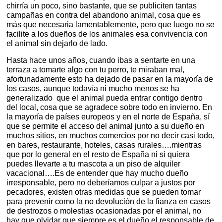
chirría un poco, sino bastante, que se publiciten tantas
campañas en contra del abandono animal, cosa que es
más que necesaria lamentablemente, pero que luego no se
facilite a los dueños de los animales esa convivencia con
el animal sin dejarlo de lado.
Hasta hace unos años, cuando ibas a sentarte en una
terraza a tomarte algo con tu perro, te miraban mal,
afortunadamente esto ha dejado de pasar en la mayoría de
los casos, aunque todavía ni mucho menos se ha
generalizado que el animal pueda entrar contigo dentro
del local, cosa que se agradece sobre todo en invierno. En
la mayoría de países europeos y en el norte de España, sí
que se permite el acceso del animal junto a su dueño en
muchos sitios, en muchos comercios por no decir casi todo,
en bares, restaurante, hoteles, casas rurales….mientras
que por lo general en el resto de España ni si quiera
puedes llevarte a tu mascota a un piso de alquiler
vacacional….Es de entender que hay mucho dueño
irresponsable, pero no deberíamos culpar a justos por
pecadores, existen otras medidas que se pueden tomar
para prevenir como la no devolución de la fianza en casos
de destrozos o molestias ocasionadas por el animal, no
hay que olvidar que siempre es el dueño el responsable de