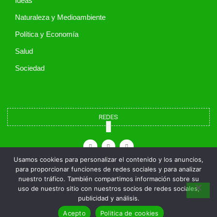
Ideas
Naturaleza y Medioambiente
Política y Economía
Salud
Sociedad
REDES
X
I
F
-
n
a
t
s
c
w
t
e
i
a
b
Usamos cookies para personalizar el contenido y los anuncios,
t
g
o
para proporcionar funciones de redes sociales y para analizar
t
r
o
e
a
k
nuestro tráfico. También compartimos información sobre su
r
m
uso de nuestro sitio con nuestros socios de redes sociales,
publicidad y análisis.
Copyright © 2026 Función Movilidad. Todos los derechos reservados
Acepto
Politica de cookies