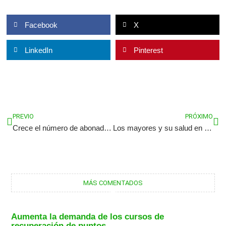
Facebook
X
LinkedIn
Pinterest
Ant
Sig
PREVIO
PRÓXIMO
Crece el número de abonados al sol
Los mayores y su salud en los primeros días de residencia de ancianos
MÁS COMENTADOS
Aumenta la demanda de los cursos de
recuperación de puntos