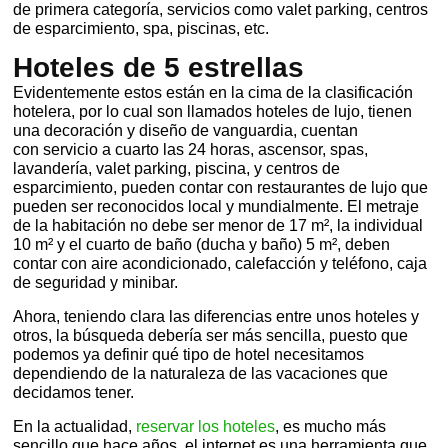
de primera categoría, servicios como valet park
ing, centros
de esparcimiento, spa, piscinas, etc.
Hoteles de 5 estrellas
Evidentemente estos están en la cima de la clasificación
hotelera, por lo cual son llamados hoteles de lujo, tienen
una decoración y diseño de vanguardia, cuentan
con
servicio a cuarto las 24 horas, ascensor, spas,
lavandería, valet parking, piscina, y centros de
esparcimiento, pueden contar con restaurantes de lujo que
pueden ser reconocidos local y mundialmente. El metraje
de la habitación no debe ser menor de 17 m²,
la individual
10 m² y el cuarto de baño (ducha y baño) 5 m², deben
contar con aire acondicionado, calefacción y teléfono, caja
de seguridad y
minibar
.
Ahora, teniendo clara las diferencias entre unos hoteles y
otros, la búsqueda
debería
ser más sencilla, puesto que
podemos ya definir qué tipo de hotel necesitamos
dependiendo de la naturaleza de las vacaciones que
decidamos tener.
En la actualidad,
reservar los hoteles
, es mucho más
sencillo que hace años, el internet es una herramienta que