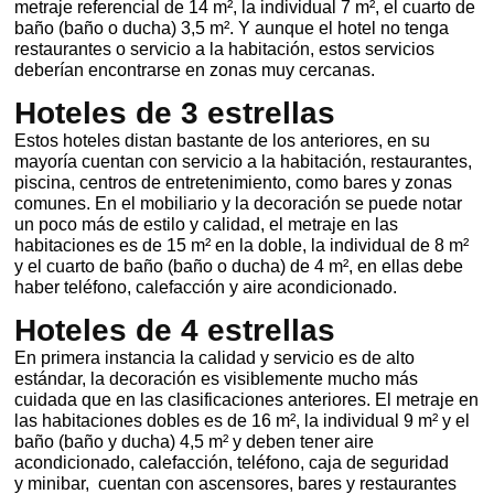
metraje referencial de 14 m², la individual 7 m², el cuarto de
baño (baño o ducha) 3,5 m²
. Y aunque el hotel no tenga
restauran
tes o servicio a la habitación, estos servicios
deberían en
contrarse en zonas muy cercanas
.
Hoteles de 3 estrellas
Estos hoteles distan bastante de los anteriores, en su
mayoría cuentan con servicio a la habitación, restaurantes,
piscina, centros de en
tretenimiento, como bares y zonas
comunes. En el mobiliario y la decoración se puede notar
un poco más de estilo y calidad, el metraje en las
habitaciones es de 15 m² en la doble, la individual de 8 m²
y el cuarto de baño (baño o ducha) de 4 m², en ellas d
ebe
haber teléfono, calefacción y aire acondicionado.
Hoteles de 4 estrellas
En primera instancia la calidad y servicio es de alto
estándar, la decoración es visiblemente mucho más
cuidada que en las clasificaciones anteriores. El metraje en
las habitac
iones dobles es de 16 m², la individual 9 m² y el
baño (baño y ducha) 4,5 m² y deben tener aire
acondicionado, calefacción, teléfono, caja de seguridad
y
minibar
, cuentan con ascensores,
bares y restaurantes