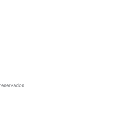
 reservados
ios, para proporcionar funciones de redes sociales y para