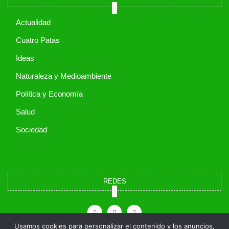
Actualidad
Cuatro Patas
Ideas
Naturaleza y Medioambiente
Política y Economía
Salud
Sociedad
REDES
X
I
F
-
n
a
t
s
c
w
t
e
i
a
b
Usamos cookies para personalizar el contenido y los anuncios,