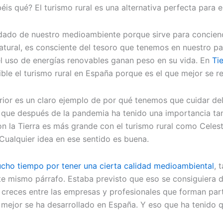
s qué? El turismo rural es una alternativa perfecta para el
uidado de nuestro medioambiente porque sirve para concienc
atural, es consciente del tesoro que tenemos en nuestro pa
el uso de energías renovables ganan peso en su vida. En
Ti
e el turismo rural en España porque es el que mejor se re
ior es un claro ejemplo de por qué tenemos que cuidar del 
ue después de la pandemia ha tenido una importancia tan g
con la Tierra es más grande con el turismo rural como Cel
 Cualquier idea en ese sentido es buena.
ucho tiempo por tener una cierta calidad medioambiental
, 
 mismo párrafo. Estaba previsto que eso se consiguiera de
creces entre las empresas y profesionales que forman part
 mejor se ha desarrollado en España. Y eso que ha tenido q