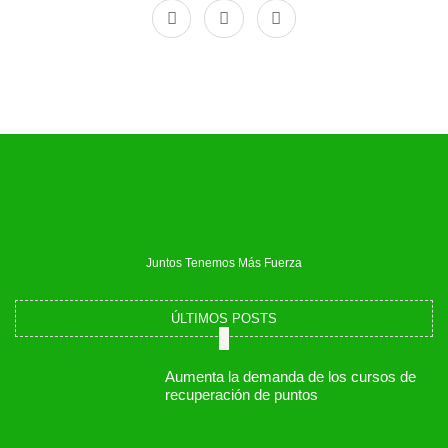
a
-
n
c
t
s
e
w
t
b
i
a
o
t
g
o
t
r
k
e
a
r
m
Juntos Tenemos Más Fuerza
ÚLTIMOS POSTS
Aumenta la demanda de los cursos de
recuperación de puntos