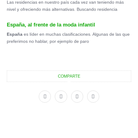
Las residencias en nuestro país cada vez van teniendo más
nivel y ofreciendo más alternativas. Buscando residencia
España, al frente de la moda infantil
España
es líder en muchas clasificaciones. Algunas de las que
preferimos no hablar, por ejemplo de paro
COMPARTE
F
X
I
L
a
-
n
i
c
t
s
n
e
w
t
k
b
i
a
e
o
t
g
d
o
t
r
i
k
e
a
n
r
m