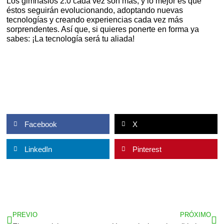
Los gimnasios 2.0 cada vez son más, y lo mejor es que
éstos seguirán evolucionando, adoptando nuevas
tecnologías y creando experiencias cada vez más
sorprendentes. Así que, si quieres ponerte en forma ya
sabes: ¡La tecnología será tu aliada!
Facebook
X
LinkedIn
Pinterest
Ant
Sig
PREVIO
PRÓXIMO