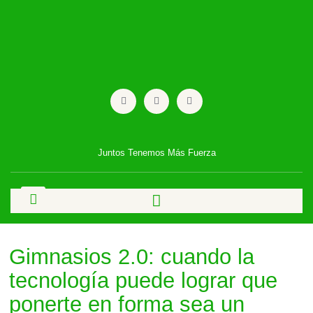
Ir
al
contenido
F
X
I
a
-
n
c
t
s
e
w
t
b
i
a
o
t
g
o
t
r
Juntos Tenemos Más Fuerza
k
e
a
r
m
Gimnasios 2.0: cuando la
tecnología puede lograr que
ponerte en forma sea un