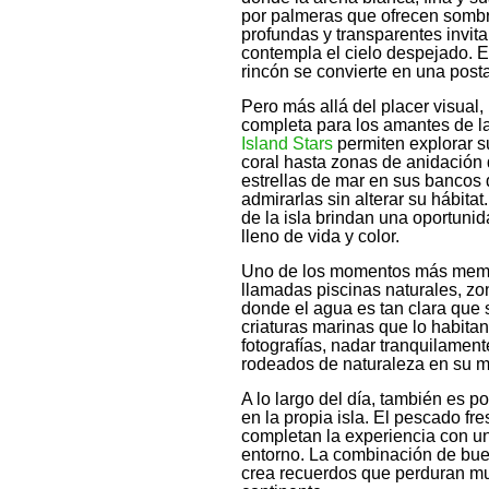
por palmeras que ofrecen sombr
profundas y transparentes invita
contempla el cielo despejado. E
rincón se convierte en una post
Pero más allá del placer visual,
completa para los amantes de l
Island Stars
permiten explorar s
coral hasta zonas de anidación 
estrellas de mar en sus bancos
admirarlas sin alterar su hábitat
de la isla brindan una oportun
lleno de vida y color.
Uno de los momentos más memora
llamadas piscinas naturales, zo
donde el agua es tan clara que 
criaturas marinas que lo habita
fotografías, nadar tranquilament
rodeados de naturaleza en su 
A lo largo del día, también es p
en la propia isla. El pescado fre
completan la experiencia con un
entorno. La combinación de bu
crea recuerdos que perduran m