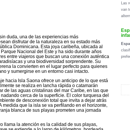
Las r
van t
alter
Espa
infa
sin duda, una de las experiencias más
ean disfrutar de la naturaleza en su estado más
Esp
pública Dominicana. Esta joya caribeña, ubicada al
clasi
el Parque Nacional del Este y ha sido durante años
res entre viajeros que buscan una conexión auténtica
prefe
aradisíacas y una biodiversidad sorprendente. Su
erena la convierten en el lugar perfecto para quienes
ano y sumergirse en un entorno casi intacto.
je hacia Isla Saona ofrece un anticipo de lo que está
malmente se realiza en lancha rápida o catamarán
tar de las aguas cristalinas del mar Caribe, en las que
adando cerca de la superficie. El color turquesa del
mbiente de desconexión total que invita a dejar atrás
 medida que la isla se va perfilando en el horizonte,
a franja blanca de sus playas prometen una jornada
ro llama la atención es la calidad de sus playas,
uave se extiende a lo largo de kilómetros, bordeada