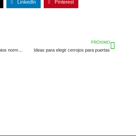
LinkedIn
Pinterest
Siguie
PRÓXIMO
No te dejes ahogar por los cambios normativos del medio ambiente y acude a profesionales
Ideas para elegir cerrojos para puertas