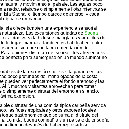
a natural y movimiento al paisaje. Las aguas poco
n a nadar, relajarse o simplemente flotar mientras se
n Isla Saona, el tiempo parece detenerse, y cada
al digna de enmarcar.
 la isla ofrece también una experiencia sensorial
a naturaleza. Las excursiones guiadas de
Saona
u rica biodiversidad, desde manglares y arrecifes de
de tortugas marinas. También es habitual encontrar
 de arena, siempre con la recomendación de
. Para quienes disfrutan del snorkel, los alrededores
idad perfecta para sumergirse en un mundo submarino
bles de la excursión suele ser la parada en las
nas poco profundas del mar alejadas de la costa
se pueden ver perfectamente el fondo arenoso y las
n. Allí, muchos visitantes aprovechan para tomar
e o simplemente disfrutar del entorno en silencio,
máxima expresión.
osible disfrutar de una comida típica caribeña servida
sco, las frutas tropicales y otros sabores locales
 toque gastronómico que se suma al disfrute del
ena comida, buena compañía y un paisaje de ensueño
ucho tiempo después de haber regresado al