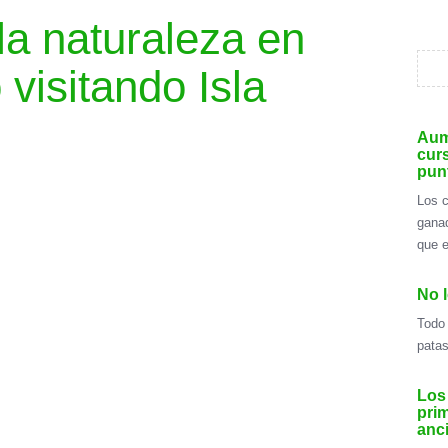
 la naturaleza en
 visitando Isla
Aum
cur
pun
Los c
gana
que e
No l
Todo 
patas
Los
prim
anc