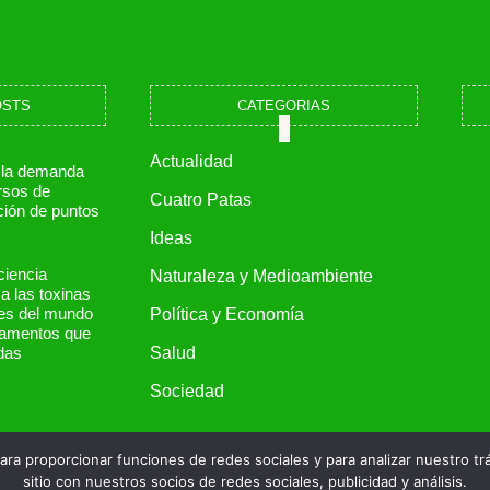
OSTS
CATEGORIAS
Actualidad
 la demanda
rsos de
Cuatro Patas
ción de puntos
Ideas
ciencia
Naturaleza y Medioambiente
a las toxinas
les del mundo
Política y Economía
amentos que
Salud
das
Sociedad
ara proporcionar funciones de redes sociales y para analizar nuestro 
sitio con nuestros socios de redes sociales, publicidad y análisis.