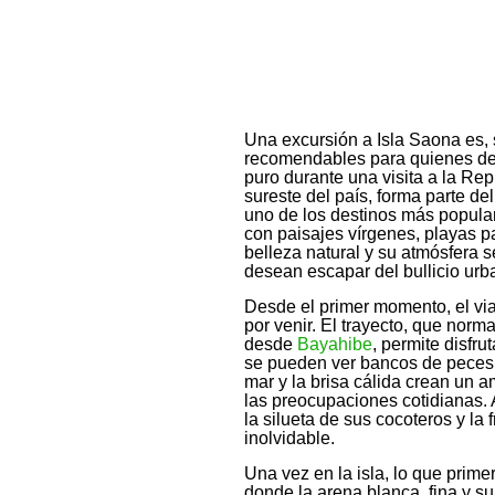
Una excursión a Isla Saona es, 
recomendables para quienes des
puro durante una visita a la Re
sureste del país, forma parte d
uno de los destinos más popula
con paisajes vírgenes, playas p
belleza natural y su atmósfera s
desean escapar del bullicio urb
Desde el primer momento, el via
por venir. El trayecto, que nor
desde
Bayahibe
, permite disfru
se pueden ver bancos de peces n
mar y la brisa cálida crean un a
las preocupaciones cotidianas. A
la silueta de sus cocoteros y l
inolvidable.
Una vez en la isla, lo que prime
donde la arena blanca, fina y s