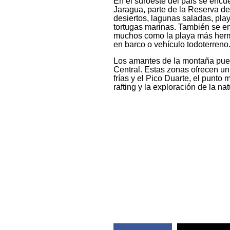
En el suroeste del país se enc
Jaragua, parte de la Reserva d
desiertos, lagunas saladas, pla
tortugas marinas. También se en
muchos como la playa más hermo
en barco o vehículo todoterreno
Los amantes de la montaña pued
Central. Estas zonas ofrecen un
frías y el Pico Duarte, el punto 
rafting y la exploración de la na