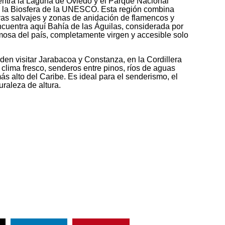
uentra la Laguna de Oviedo y el Parque Nacional
e la Biosfera de la UNESCO. Esta región combina
yas salvajes y zonas de anidación de flamencos y
cuentra aquí Bahía de las Águilas, considerada por
sa del país, completamente virgen y accesible solo
.
en visitar Jarabacoa y Constanza, en la Cordillera
 clima fresco, senderos entre pinos, ríos de aguas
más alto del Caribe. Es ideal para el senderismo, el
turaleza de altura.