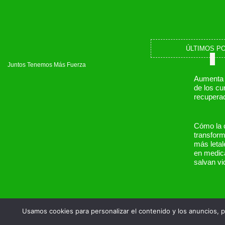
ÚLTIMOS P
Juntos Tenemos Más Fuerza
Aumenta
de los cu
recupera
Cómo la 
transform
más leta
en medic
salvan vi
Usamos cookies para personalizar el contenido y los anuncios, p