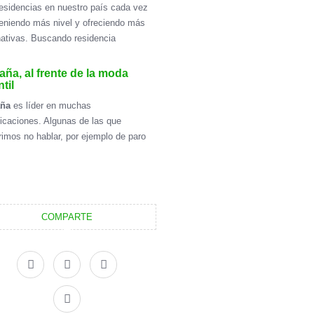
esidencias en nuestro país cada vez
eniendo más nivel y ofreciendo más
nativas. Buscando residencia
ña, al frente de la moda
ntil
aña
es líder en muchas
ficaciones. Algunas de las que
rimos no hablar, por ejemplo de paro
COMPARTE
F
X
L
I
a
-
i
n
c
t
n
s
e
w
k
t
b
i
e
a
o
t
d
g