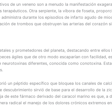
uctivos de un veneno son a menudo la manifestación exage
 terapéuticos. Otra serpiente, la víbora de foseta, proporci
 administra durante los episodios de infarto agudo de mio
mación de trombos que obstruyen las arterias del corazón s
etales y prometedores del planeta, destacando entre ellos 
r peces ágiles que de otro modo escaparían con facilidad, 
neurotoxinas diferentes, conocida como conotoxina. Esta m
s.
rió un péptido específico que bloquea los canales de calci
te descubrimiento sirvió de base para el desarrollo de la z
ja de este fármaco derivado del caracol marino es que, a di
anera radical el manejo de los dolores crónicos extremos e