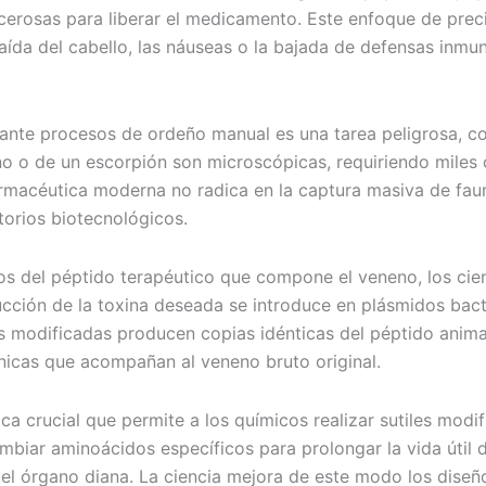
cerosas para liberar el medicamento. Este enfoque de precis
ída del cabello, las náuseas o la bajada de defensas inmun
ante procesos de ordeño manual es una tarea peligrosa, co
no o de un escorpión son microscópicas, requiriendo miles
armacéutica moderna no radica en la captura masiva de faun
torios biotecnológicos.
s del péptido terapéutico que compone el veneno, los cient
ducción de la toxina deseada se introduce en plásmidos bac
as modificadas producen copias idénticas del péptido anima
énicas que acompañan al veneno bruto original.
ica crucial que permite a los químicos realizar sutiles modi
mbiar aminoácidos específicos para prolongar la vida útil 
 el órgano diana. La ciencia mejora de este modo los diseñ