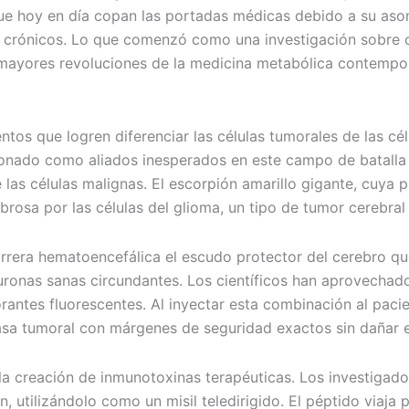
e hoy en día copan las portadas médicas debido a su asomb
al crónicos. Lo que comenzó como una investigación sobre 
s mayores revoluciones de la medicina metabólica contempo
os que logren diferenciar las células tumorales de las cél
icionado como aliados inesperados en este campo de batall
as células malignas. El escorpión amarillo gigante, cuya p
osa por las células del glioma, un tipo de tumor cerebral
arrera hematoencefálica el escudo protector del cerebro q
euronas sanas circundantes. Los científicos han aprovechad
rantes fluorescentes. Al inyectar esta combinación al pacien
masa tumoral con márgenes de seguridad exactos sin dañar el
n la creación de inmunotoxinas terapéuticas. Los investiga
, utilizándolo como un misil teledirigido. El péptido viaja