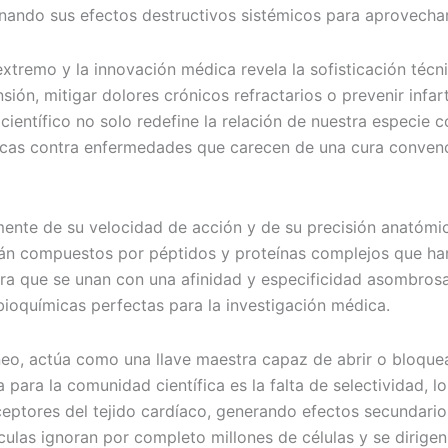
inando sus efectos destructivos sistémicos para aprovech
o extremo y la innovación médica revela la sofisticación t
ión, mitigar dolores crónicos refractarios o prevenir infar
científico no solo redefine la relación de nuestra especie 
ticas contra enfermedades que carecen de una cura convenc
mente de su velocidad de acción y de su precisión anatómi
están compuestos por péptidos y proteínas complejos que ha
ara que se unan con una afinidad y especificidad asombros
bioquímicas perfectas para la investigación médica.
neo, actúa como una llave maestra capaz de abrir o bloquea
 para la comunidad científica es la falta de selectividad,
eceptores del tejido cardíaco, generando efectos secundari
ulas ignoran por completo millones de células y se dirigen