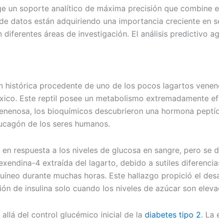
e un soporte analítico de máxima precisión que combine el 
 datos están adquiriendo una importancia creciente en sec
 diferentes áreas de investigación. El análisis predictivo a
ón histórica procedente de uno de los pocos lagartos venen
xico. Este reptil posee un metabolismo extremadamente efi
 venenosa, los bioquímicos descubrieron una hormona peptí
glucagón de los seres humanos.
a en respuesta a los niveles de glucosa en sangre, pero se
 exendina-4 extraída del lagarto, debido a sutiles diferenci
íneo durante muchas horas. Este hallazgo propició el desa
ión de insulina solo cuando los niveles de azúcar son elev
llá del control glucémico inicial de la
diabetes tipo 2
. La 