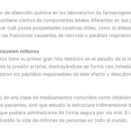
jo de disección química en los laboratorios de farmacogno
contiene cientos de componentes letales diferentes en sus p
car cuál posee propiedades curativas útiles, como la dilat
las fracciones causantes de necrosis o parálisis respiratori
consumen millones
s tiene su primer gran hito histórico en el estudio de la v
de la presión arterial, desmayándose de forma casi inmedia
lizaron los péptidos responsables de este efecto y descubr
onero de una clase de medicamentos conocidos como inhibido
s pacientes, sino que estudió la estructura tridimensional d
ue pudiera administrarse de forma segura por vía oral. El 
alvando la vida de millones de personas en todo el mundo.