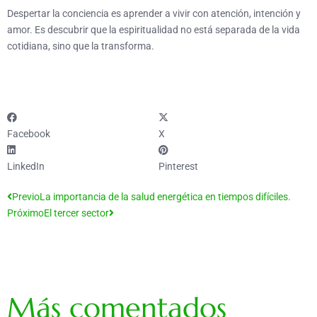
Despertar la conciencia es aprender a vivir con atención, intención y
amor. Es descubrir que la espiritualidad no está separada de la vida
cotidiana, sino que la transforma.
Facebook
X
LinkedIn
Pinterest
Ant
Siguiente
Previo
La importancia de la salud energética en tiempos difíciles.
Próximo
El tercer sector
Más comentados