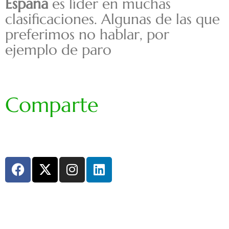
España
es líder en muchas
clasificaciones. Algunas de las que
preferimos no hablar, por
ejemplo de paro
Comparte
F
X
I
L
a
-
n
i
c
t
s
n
e
w
t
k
b
i
a
e
o
t
g
d