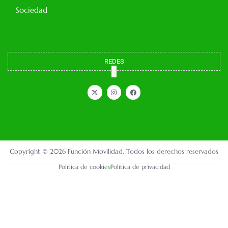
Sociedad
REDES
X
I
F
-
n
a
t
s
c
w
t
e
i
a
b
t
g
o
t
r
o
e
a
k
r
m
Copyright © 2026 Función Movilidad. Todos los derechos reservados
Política de cookies
Política de privacidad