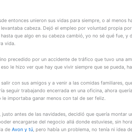
e entonces unieron sus vidas para siempre, o al menos has
evantaba cabeza. Dejó el empleo por voluntad propia porq
 hasta que algo en su cabeza cambió, yo no sé qué fue, y 
a vida.
no precedido por un accidente de tráfico que tuvo una ami
eso le hizo ver que hay que vivir siempre que se pueda, hast
alir con sus amigos y a venir a las comidas familiares, 
ía seguir trabajando encerrada en una oficina, ahora quería v
o le importaba ganar menos con tal de ser feliz.
 justo antes de las navidades, decidió que quería montar u
 poder encargarse del negocio allá donde estuviese, sin hor
da de
Avon y tú
, pero había un problema, no tenía ni idea de