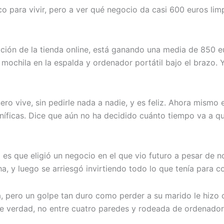
ara vivir, pero a ver qué negocio da casi 600 euros limp
ción de la tienda online, está ganando una media de 850 eu
s, mochila en la espalda y ordenador portátil bajo el brazo
ero vive, sin pedirle nada a nadie, y es feliz. Ahora mism
níficas. Dice que aún no ha decidido cuánto tiempo va a q
ad es que eligió un negocio en el que vio futuro a pesar de
a, y luego se arriesgó invirtiendo todo lo que tenía para c
ía, pero un golpe tan duro como perder a su marido le hizo
de verdad, no entre cuatro paredes y rodeada de ordenadores,