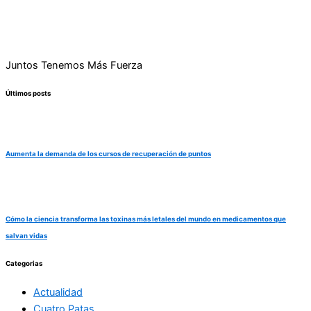
Juntos Tenemos Más Fuerza
Últimos posts
Aumenta la demanda de los cursos de recuperación de puntos
Cómo la ciencia transforma las toxinas más letales del mundo en medicamentos que
salvan vidas
Categorias
Actualidad
Cuatro Patas