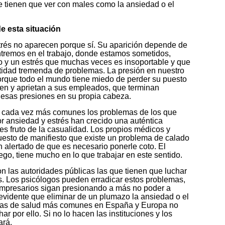
que tienen que ver con males como la ansiedad o el
de esta situación
trés no aparecen porque sí. Su aparición depende de
ntremos en el trabajo, donde estamos sometidos,
o y un estrés que muchas veces es insoportable y que
idad tremenda de problemas. La presión en nuestro
orque todo el mundo tiene miedo de perder su puesto
ben y aprietan a sus empleados, que terminan
 esas presiones en su propia cabeza.
on cada vez más comunes los problemas de los que
r ansiedad y estrés han crecido una auténtica
s fruto de la casualidad. Los propios médicos y
esto de manifiesto que existe un problema de calado
 alertado de que es necesario ponerle coto. El
ego, tiene mucho en lo que trabajar en este sentido.
 las autoridades públicas las que tienen que luchar
os. Los psicólogos pueden erradicar estos problemas,
empresarios sigan presionando a más no poder a
 evidente que eliminar de un plumazo la ansiedad o el
mas de salud más comunes en España y Europa no
ar por ello. Si no lo hacen las instituciones y los
ará.