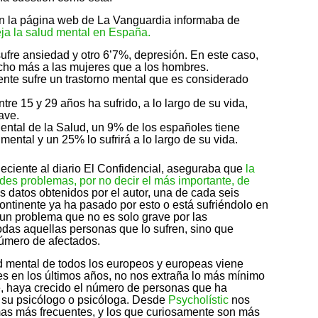
en la página web de La Vanguardia informaba de
eja la salud mental en España.
sufre ansiedad y otro 6’7%, depresión. En este caso,
cho más a las mujeres que a los hombres.
ente sufre un trastorno mental que es considerado
re 15 y 29 años ha sufrido, a lo largo de su vida,
ave.
ntal de la Salud, un 9% de los españoles tiene
ental y un 25% lo sufrirá a lo largo de su vida.
neciente al diario El Confidencial, aseguraba que
la
des problemas, por no decir el más importante, de
os datos obtenidos por el autor, una de cada seis
ontinente ya ha pasado por esto o está sufriéndolo en
s un problema que no es solo grave por las
odas aquellas personas que lo sufren, sino que
número de afectados.
d mental de todos los europeos y europeas viene
es en los últimos años, no nos extraña lo más mínimo
e, haya crecido el número de personas que ha
e su psicólogo o psicóloga. Desde
Psycholístic
nos
as más frecuentes, y los que curiosamente son más