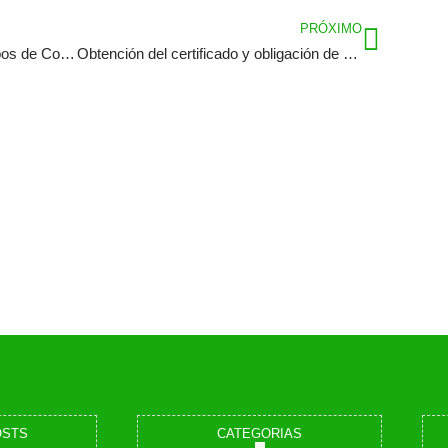
PRÓXIMO
Seguridad para hoteles en tiempos de Covid
Obtención del certificado y obligación de exhibir la etiqueta de eficiencia energética
OSTS
CATEGORIAS