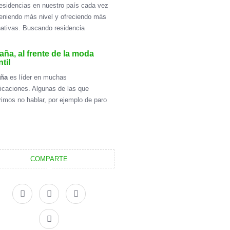
esidencias en nuestro país cada vez
eniendo más nivel y ofreciendo más
nativas. Buscando residencia
ña, al frente de la moda
ntil
aña
es líder en muchas
ficaciones. Algunas de las que
rimos no hablar, por ejemplo de paro
COMPARTE
F
X
L
I
a
-
i
n
c
t
n
s
e
w
k
t
b
i
e
a
o
t
d
g