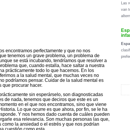
Las r
van t
alter
Espa
infa
Esp
clasi
nos encontramos perfectamente y que no nos
que tenemos un grave problema, un problema de
prefe
aunque se está incubando, tendríamos que resolver a
roblema que, cuando estalla, hace saltar a nuestra
na prácticamente todo lo que hacemos. En los
ferirnos a la salud mental, que muchas veces no
omo podríamos pensar. Cuidar de la salud mental es
 que procurar hacer.
rácticamente sin esperárselo, son diagnosticadas
tes de nada, tenemos que deciros que este es un
momento en el que nos encontramos, sino que viene
istoria. Lo que ocurre es que ahora, por fin, se le ha
rresponde. Y nos hemos dado cuenta de cuáles pueden
orgarle esa relevancia. Son muchas personas las que,
s como la ansiedad o el estrés y que nos podrían
na cuestión como esta.