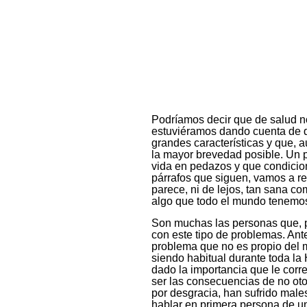
Podríamos decir que de salud 
estuviéramos dando cuenta de 
grandes características y que, 
la mayor brevedad posible. Un p
vida en pedazos y que condicio
párrafos que siguen, vamos a re
parece, ni de lejos, tan sana c
algo que todo el mundo tenemos
Son muchas las personas que, p
con este tipo de problemas. An
problema que no es propio del 
siendo habitual durante toda la H
dado la importancia que le co
ser las consecuencias de no ot
por desgracia, han sufrido male
hablar en primera persona de u