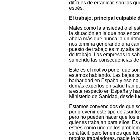
difíciles de erradicar, son los 
estrés.
El trabajo, principal culpable 
Males como la ansiedad o el es
la situación en la que nos enco
ahora más que nunca, a un ritm
nos termina generando una cant
puesto de trabajo es muy alta p
de trabajo. Las empresas lo sa
sufriendo las consecuencias de
Este es el motivo por el que s
estamos hablando. Las bajas po
barbaridad en España y eso no e
demás expertos en salud han pu
a este respecto en España y han
Ministerio de Sanidad, desde lu
Estamos convencidos de que son
por prevenir este tipo de asunt
pero no pueden hacer que los 
quienes trabajan para ellos. Es
estrés como uno de los proble
será fácil, pero tenemos que luch
propios trabajadores, nadie lo h