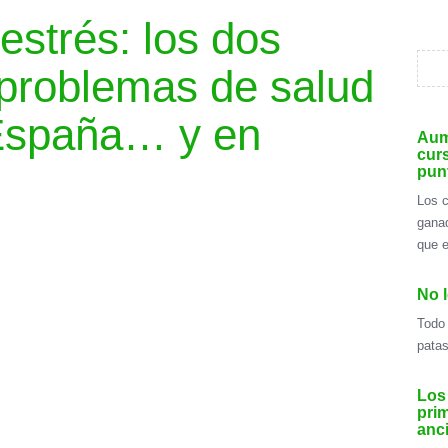
estrés: los dos
 problemas de salud
España… y en
Aum
cur
pun
Los c
gana
que e
No l
Todo 
patas
Los
prim
anc